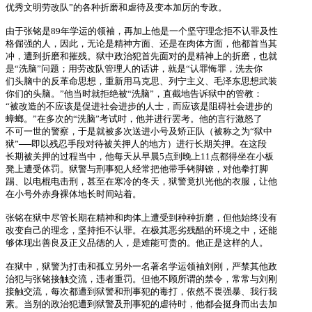
优秀文明劳改队”的各种折磨和虐待及变本加厉的专政。
由于张铭是89年学运的领袖，再加上他是一个坚守理念拒不认罪及性
格倔强的人，因此，无论是精神方面、还是在肉体方面，他都首当其
冲，遭到折磨和摧残。狱中政治犯首先面对的是精神上的折磨，也就
是“洗脑”问题；用劳改队管理人的话讲，就是“认罪悔罪，洗去你
们头脑中的反革命思想，重新用马克思、列宁主义、毛泽东思想武装
你们的头脑。”他当时就拒绝被“洗脑”，直截地告诉狱中的管教：
“被改造的不应该是促进社会进步的人士，而应该是阻碍社会进步的
蟑螂。”在多次的“洗脑”考试时，他并进行罢考。他的言行激怒了
不可一世的警察，于是就被多次送进小号及矫正队（被称之为“狱中
狱”──即以残忍手段对待被关押人的地方）进行长期关押。在这段
长期被关押的过程当中，他每天从早晨5点到晚上11点都得坐在小板
凳上遭受体罚。狱警与刑事犯人经常把他带手铐脚镣，对他拳打脚
踢、以电棍电击刑，甚至在寒冷的冬天，狱警竟扒光他的衣服，让他
在小号外赤身裸体地长时间站着。
张铭在狱中尽管长期在精神和肉体上遭受到种种折磨，但他始终没有
改变自己的理念，坚持拒不认罪。在极其恶劣残酷的环境之中，还能
够体现出善良及正义品德的人，是难能可贵的。他正是这样的人。
在狱中，狱警为打击和孤立另外一名著名学运领袖刘刚，严禁其他政
治犯与张铭接触交流，违者重罚。但他不顾所谓的禁令，常常与刘刚
接触交流，每次都遭到狱警和刑事犯的毒打，依然不畏强暴、我行我
素。当别的政治犯遭到狱警及刑事犯的虐待时，他都会挺身而出去加