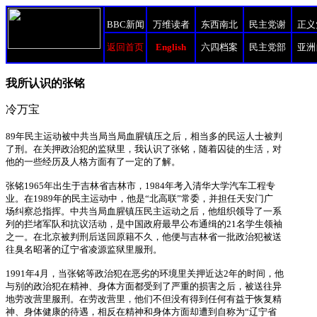
BBC新闻
万维读者
东西南北
民主党谢
正义
返回首页
English
六四档案
民主党部
亚洲
我所认识的张铭
冷万宝
89年民主运动被中共当局当局血腥镇压之后，相当多的民运人士被判
了刑。在关押政治犯的监狱里，我认识了张铭，随着囚徒的生活，对
他的一些经历及人格方面有了一定的了解。
张铭1965年出生于吉林省吉林市，1984年考入清华大学汽车工程专
业。在1989年的民主运动中，他是“北高联”常委，并担任天安门广
场纠察总指挥。中共当局血腥镇压民主运动之后，他组织领导了一系
列的拦堵军队和抗议活动，是中国政府最早公布通缉的21名学生领袖
之一。在北京被判刑后送回原籍不久，他便与吉林省一批政治犯被送
往臭名昭著的辽宁省凌源监狱里服刑。
1991年4月，当张铭等政治犯在恶劣的环境里关押近达2年的时间，他
与别的政治犯在精神、身体方面都受到了严重的损害之后，被送往异
地劳改营里服刑。在劳改营里，他们不但没有得到任何有益于恢复精
神、身体健康的待遇，相反在精神和身体方面却遭到自称为“辽宁省