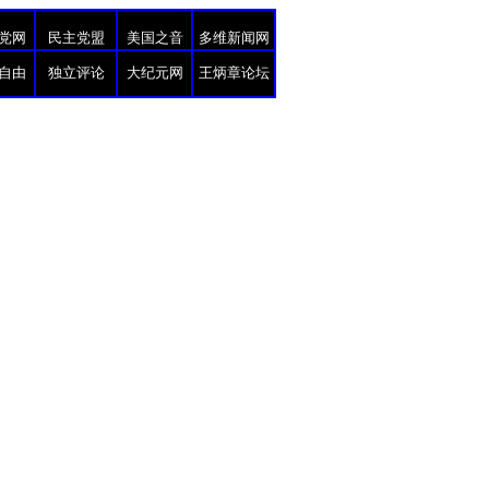
党网
民主党盟
美国之音
多维新闻网
自由
独立评论
大纪元网
王炳章论坛