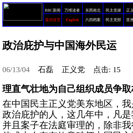
BBC新闻
万维读者
东西南北
民主党谢
正
返回首页
English
六四档案
民主党部
亚
政治庇护与中国海外民运
06/13/04
石磊 正义党 点击: 15
理直气壮地为自己组织成员争取
在中国民主正义党美东地区，我
政治庇护的人，这几年中，凡是
并且案子在法庭审理的，除非我